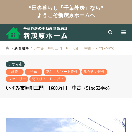
“田舎暮らし「千葉外房」なら”
ようこそ新茂原ホームへ
検索
新着物件
いすみ市岬町三門 1680万円 中古（51xq524yo）
いすみ市
建物
平家
別荘・リゾート物件
駅が近い物件
ファミリー
間取り３ＬＤＫ以上
いすみ市岬町三門 1680万円 中古（51xq524yo）