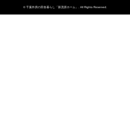
©
千葉外房の田舎暮らし「新茂原ホーム」
. All Rights Reserved.