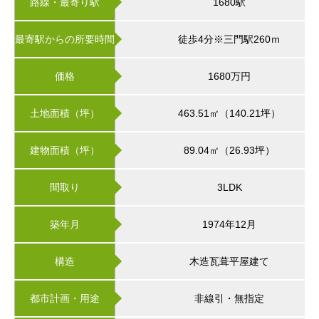
路線・最寄り駅
1680駅
最寄駅からの所要時間
徒歩4分※三門駅260ｍ
価格
1680万円
土地面積（坪）
463.51㎡（140.21坪）
建物面積（坪）
89.04㎡（26.93坪）
間取り
3LDK
築年月
1974年12月
構造
木造瓦葺平屋建て
都市計画・用途
非線引・無指定