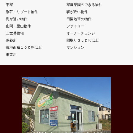
平家
家庭菜園のできる物件
別荘・リゾート物件
駅が近い物件
海が近い物件
田園地帯の物件
山間・里山物件
ファミリー
二世帯住宅
オーナーチェンジ
保養所
間取り３ＬＤＫ以上
敷地面積１００坪以上
マンション
事業用