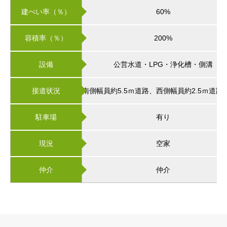
建ぺい率（％）
60%
容積率（％）
200%
設備
公営水道・LPG・浄化槽・側溝
接道状況
南側幅員約5.5ｍ道路、西側幅員約2.5ｍ道路
駐車場
有り
現況
空家
仲介
仲介