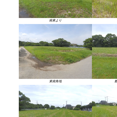
南東より
東南角地