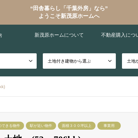
“田舎暮らし「千葉外房」なら”
ようこそ新茂原ホームへ
新茂原ホームについて
不動産購入につ
房
土地付き建物から選ぶ
土地
k)
のできる物件
駅が近い物件
面積３００坪以上
事業用