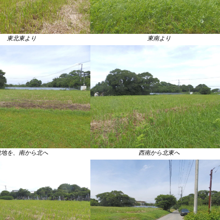
東北東より
東南より
敷地を、南から北へ
西南から北東へ