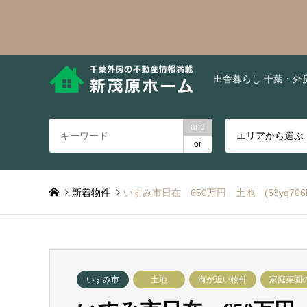
田舎暮らし 千葉・外
and
エリアから選ぶ
or
新着物件
いすみ市日在 650万円 土地 (53yq706k
いすみ市
土地
海が近い物件
家庭菜園