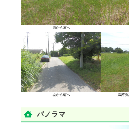
西から東へ
北から南へ
南西側
パノラマ