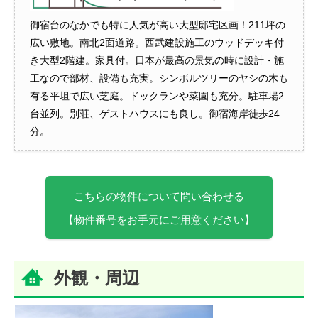
御宿台のなかでも特に人気が高い大型邸宅区画！211坪の
広い敷地。南北2面道路。西武建設施工のウッドデッキ付
き大型2階建。家具付。日本が最高の景気の時に設計・施
工なので部材、設備も充実。シンボルツリーのヤシの木も
有る平坦で広い芝庭。ドックランや菜園も充分。駐車場2
台並列。別荘、ゲストハウスにも良し。御宿海岸徒歩24
分。
こちらの物件について問い合わせる
【物件番号をお手元にご用意ください】
外観・周辺