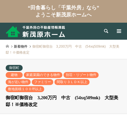
“田舎暮らし「千葉外房」なら”
ようこそ新茂原ホームへ
検索
新着物件
御宿町御宿台 3,200万円 中古 (54xq509mk) 大型美
邸！※価格改定
御宿町
建物
家庭菜園のできる物件
別荘・リゾート物件
海が近い物件
ファミリー
間取り３ＬＤＫ以上
敷地面積１００坪以上
御宿町御宿台 3,200万円 中古 (54xq509mk) 大型美
邸！※価格改定