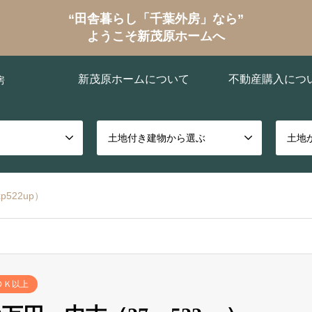
“田舎暮らし「千葉外房」なら”
ようこそ新茂原ホームへ
新茂原ホームについて
不動産購入につ
房
土地付き建物から選ぶ
土地
522up）
ＤＫ以上