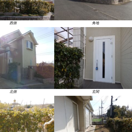
西側
角地
北側
玄関