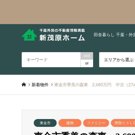
田舎暮らし 千葉・外
and
エリアから選ぶ
or
新着物件
東金市季美の森東 2,680万円 中古（27xp
東金市
建物
ファミリー
間取り３Ｌ