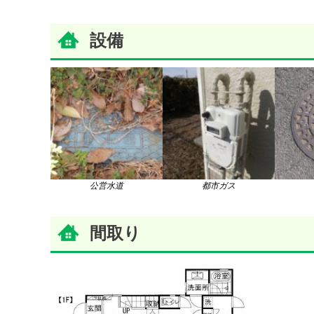
設備
公営水道
都市ガス
間取り