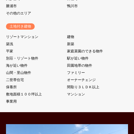
勝浦市
鴨川市
その他のエリア
土地付き建物
リゾートマンション
建物
築浅
新築
平家
家庭菜園のできる物件
別荘・リゾート物件
駅が近い物件
海が近い物件
田園地帯の物件
山間・里山物件
ファミリー
二世帯住宅
オーナーチェンジ
保養所
間取り３ＬＤＫ以上
敷地面積１００坪以上
マンション
事業用