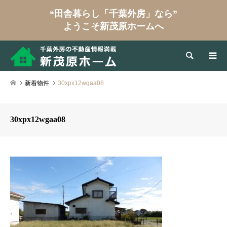
“田舎暮らし「千葉外房」なら”
ようこそ新茂原ホームへ
検索
新着物件
30xpx12wgaa08
30xpx12wgaa08