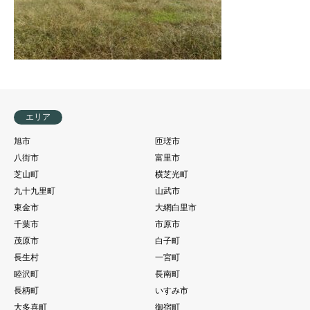
エリア
旭市
匝瑳市
八街市
富里市
芝山町
横芝光町
九十九里町
山武市
東金市
大網白里市
千葉市
市原市
茂原市
白子町
長生村
一宮町
睦沢町
長南町
長柄町
いすみ市
大多喜町
御宿町