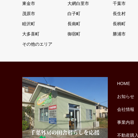
東金市
大網白里市
千葉市
茂原市
白子町
長生村
睦沢町
長南町
長柄町
大多喜町
御宿町
勝浦市
その他のエリア
HOME
お知らせ
会社情報
事業内容
不動産購