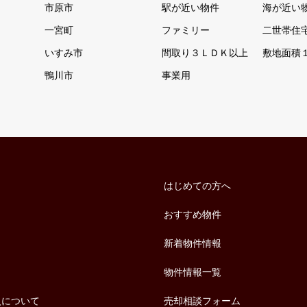
市原市
駅が近い物件
海が近い
一宮町
ファミリー
二世帯住
いすみ市
間取り３ＬＤＫ以上
敷地面積
鴨川市
事業用
はじめての方へ
おすすめ物件
新着物件情報
物件情報一覧
入について
売却相談フォーム