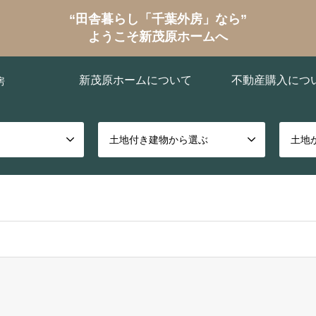
“田舎暮らし「千葉外房」なら”
ようこそ新茂原ホームへ
新茂原ホームについて
不動産購入につ
房
土地付き建物から選ぶ
土地