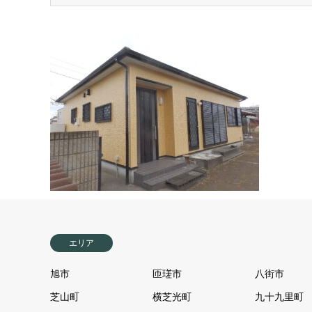
エリア
旭市
匝瑳市
八街市
芝山町
横芝光町
九十九里町