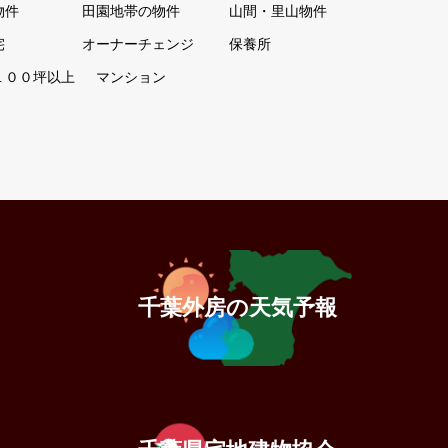
物件
田園地帯の物件
山間・里山物件
宅
オーナーチェンジ
保養所
１００坪以上
マンション
千葉外房の天気予報