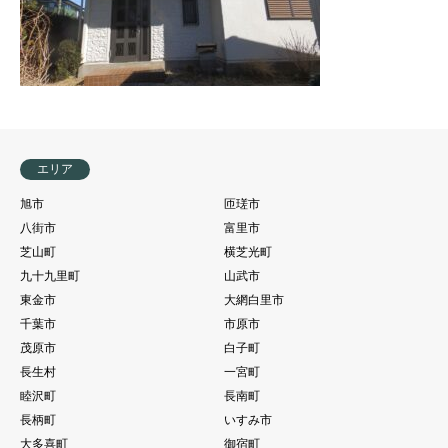
エリア
旭市
匝瑳市
八街市
富里市
芝山町
横芝光町
九十九里町
山武市
東金市
大網白里市
千葉市
市原市
茂原市
白子町
長生村
一宮町
睦沢町
長南町
長柄町
いすみ市
大多喜町
御宿町