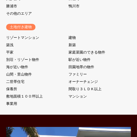
勝浦市
鴨川市
その他のエリア
土地付き建物
リゾートマンション
建物
築浅
新築
平家
家庭菜園のできる物件
別荘・リゾート物件
駅が近い物件
海が近い物件
田園地帯の物件
山間・里山物件
ファミリー
二世帯住宅
オーナーチェンジ
保養所
間取り３ＬＤＫ以上
敷地面積１００坪以上
マンション
事業用