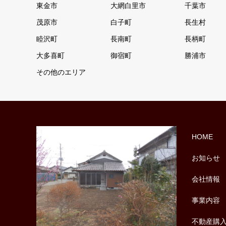
東金市
大網白里市
千葉市
茂原市
白子町
長生村
睦沢町
長南町
長柄町
大多喜町
御宿町
勝浦市
その他のエリア
HOME
お知らせ
会社情報
事業内容
不動産購