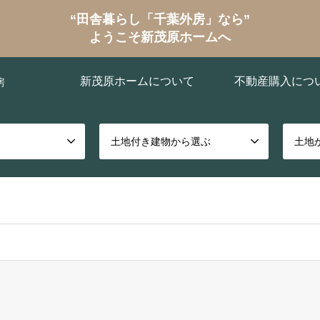
“田舎暮らし「千葉外房」なら”
ようこそ新茂原ホームへ
新茂原ホームについて
不動産購入につ
房
土地付き建物から選ぶ
土地