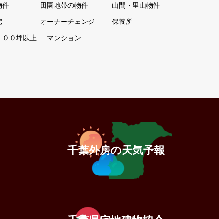
物件
田園地帯の物件
山間・里山物件
宅
オーナーチェンジ
保養所
１００坪以上
マンション
千葉外房の天気予報