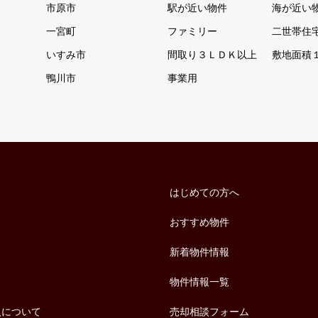
市原市
駅が近い物件
海が近い
一宮町
ファミリー
二世帯住
いすみ市
間取り３ＬＤＫ以上
敷地面積
鴨川市
事業用
はじめての方へ
おすすめ物件
新着物件情報
物件情報一覧
入について
売却相談フォーム