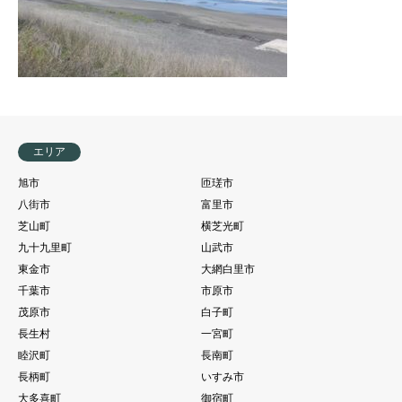
エリア
旭市
匝瑳市
八街市
富里市
芝山町
横芝光町
九十九里町
山武市
東金市
大網白里市
千葉市
市原市
茂原市
白子町
長生村
一宮町
睦沢町
長南町
長柄町
いすみ市
大多喜町
御宿町