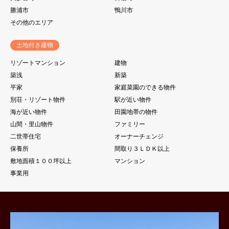
勝浦市
鴨川市
その他のエリア
土地付き建物
リゾートマンション
建物
築浅
新築
平家
家庭菜園のできる物件
別荘・リゾート物件
駅が近い物件
海が近い物件
田園地帯の物件
山間・里山物件
ファミリー
二世帯住宅
オーナーチェンジ
保養所
間取り３ＬＤＫ以上
敷地面積１００坪以上
マンション
事業用