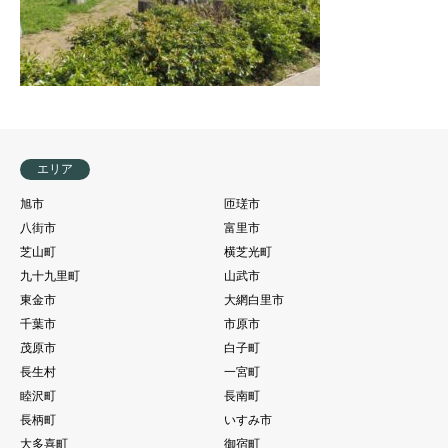
エリア
旭市
匝瑳市
八街市
富里市
芝山町
横芝光町
九十九里町
山武市
東金市
大網白里市
千葉市
市原市
茂原市
白子町
長生村
一宮町
睦沢町
長南町
長柄町
いすみ市
大多喜町
御宿町