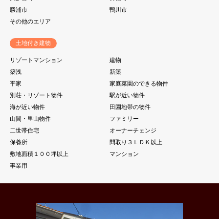
勝浦市
鴨川市
その他のエリア
土地付き建物
リゾートマンション
建物
築浅
新築
平家
家庭菜園のできる物件
別荘・リゾート物件
駅が近い物件
海が近い物件
田園地帯の物件
山間・里山物件
ファミリー
二世帯住宅
オーナーチェンジ
保養所
間取り３ＬＤＫ以上
敷地面積１００坪以上
マンション
事業用