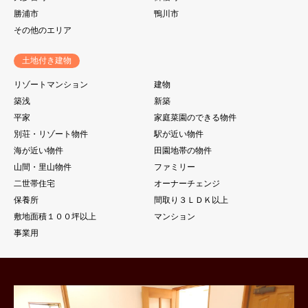
勝浦市
鴨川市
その他のエリア
土地付き建物
リゾートマンション
建物
築浅
新築
平家
家庭菜園のできる物件
別荘・リゾート物件
駅が近い物件
海が近い物件
田園地帯の物件
山間・里山物件
ファミリー
二世帯住宅
オーナーチェンジ
保養所
間取り３ＬＤＫ以上
敷地面積１００坪以上
マンション
事業用