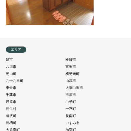
エリア
旭市
匝瑳市
八街市
富里市
芝山町
横芝光町
九十九里町
山武市
東金市
大網白里市
千葉市
市原市
茂原市
白子町
長生村
一宮町
睦沢町
長南町
長柄町
いすみ市
大多喜町
御宿町