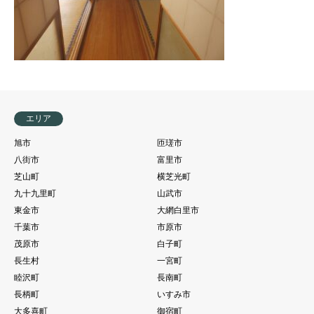
エリア
旭市
匝瑳市
八街市
富里市
芝山町
横芝光町
九十九里町
山武市
東金市
大網白里市
千葉市
市原市
茂原市
白子町
長生村
一宮町
睦沢町
長南町
長柄町
いすみ市
大多喜町
御宿町