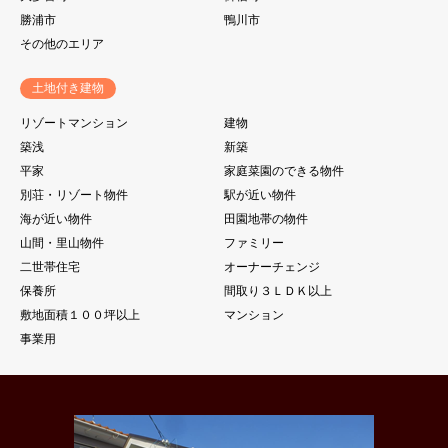
勝浦市
鴨川市
その他のエリア
土地付き建物
リゾートマンション
建物
築浅
新築
平家
家庭菜園のできる物件
別荘・リゾート物件
駅が近い物件
海が近い物件
田園地帯の物件
山間・里山物件
ファミリー
二世帯住宅
オーナーチェンジ
保養所
間取り３ＬＤＫ以上
敷地面積１００坪以上
マンション
事業用