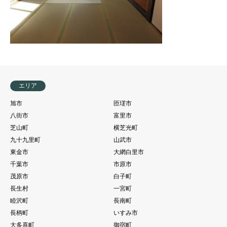
エリア
旭市
匝瑳市
八街市
富里市
芝山町
横芝光町
九十九里町
山武市
東金市
大網白里市
千葉市
市原市
茂原市
白子町
長生村
一宮町
睦沢町
長南町
長柄町
いすみ市
大多喜町
御宿町