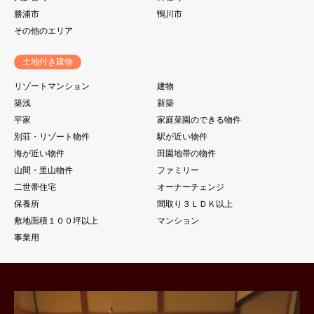
勝浦市
鴨川市
その他のエリア
土地付き建物
リゾートマンション
建物
築浅
新築
平家
家庭菜園のできる物件
別荘・リゾート物件
駅が近い物件
海が近い物件
田園地帯の物件
山間・里山物件
ファミリー
二世帯住宅
オーナーチェンジ
保養所
間取り３ＬＤＫ以上
敷地面積１００坪以上
マンション
事業用