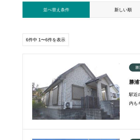
並べ替え条件
新しい順
6件中 1〜6件を表示
勝
勝浦
駅近
内も