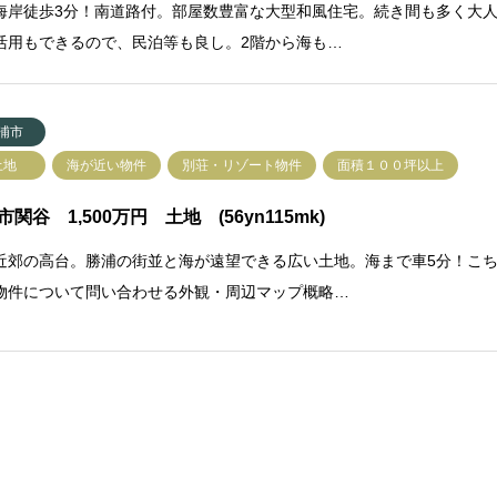
海岸徒歩3分！南道路付。部屋数豊富な大型和風住宅。続き間も多く大
活用もできるので、民泊等も良し。2階から海も…
浦市
土地
海が近い物件
別荘・リゾート物件
面積１００坪以上
市関谷 1,500万円 土地 (56yn115mk)
近郊の高台。勝浦の街並と海が遠望できる広い土地。海まで車5分！こ
物件について問い合わせる外観・周辺マップ概略…