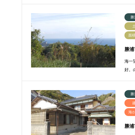
勝
面
勝浦市
海一
好。
勝
海
勝浦