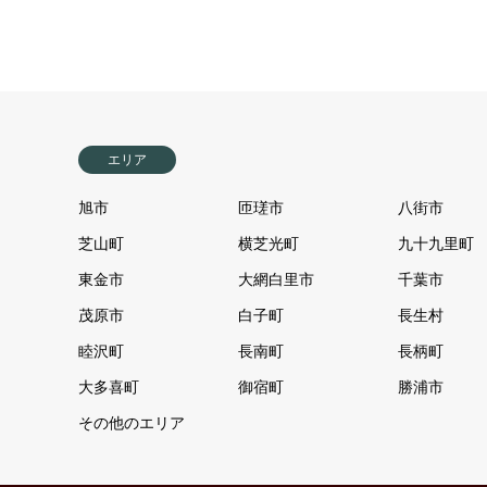
エリア
旭市
匝瑳市
八街市
芝山町
横芝光町
九十九里町
東金市
大網白里市
千葉市
茂原市
白子町
長生村
睦沢町
長南町
長柄町
大多喜町
御宿町
勝浦市
その他のエリア