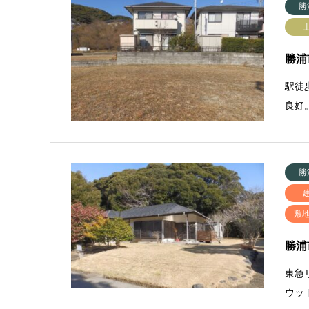
勝
勝浦市
駅徒
良好
勝
敷
勝浦
東急
ウッ