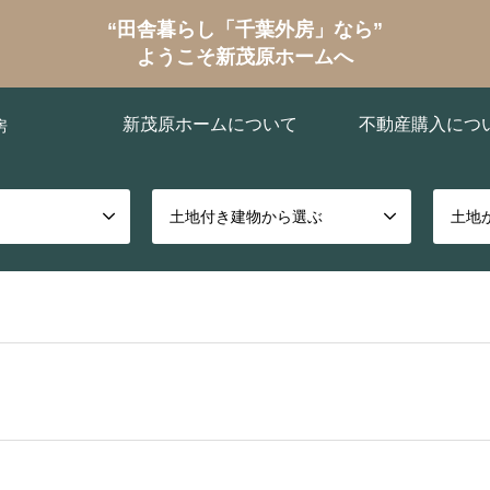
“田舎暮らし「千葉外房」なら”
ようこそ新茂原ホームへ
新茂原ホームについて
不動産購入につ
房
土地付き建物から選ぶ
土地