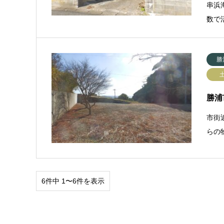
串浜
数で
勝
勝浦
市街
らの
6件中 1〜6件を表示