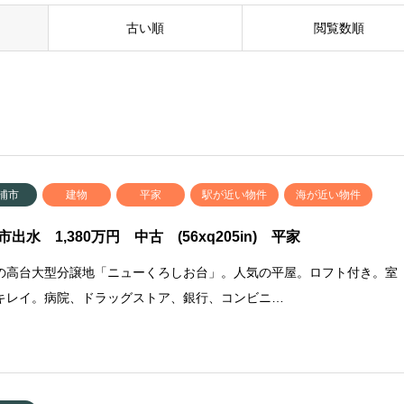
古い順
閲覧数順
浦市
建物
平家
駅が近い物件
海が近い物件
市出水 1,380万円 中古 (56xq205in) 平家
の高台大型分譲地「ニューくろしお台」。人気の平屋。ロフト付き。室
キレイ。病院、ドラッグストア、銀行、コンビニ…