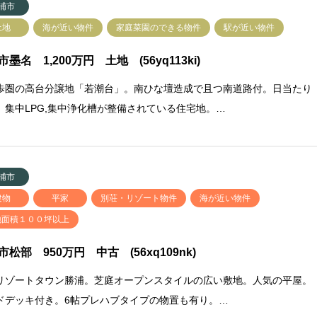
浦市
土地
海が近い物件
家庭菜園のできる物件
駅が近い物件
墨名 1,200万円 土地 (56yq113ki)
歩圏の高台分譲地「若潮台」。南ひな壇造成で且つ南道路付。日当たり
。集中LPG,集中浄化槽が整備されている住宅地。…
浦市
建物
平家
別荘・リゾート物件
海が近い物件
地面積１００坪以上
市松部 950万円 中古 (56xq109nk)
リゾートタウン勝浦。芝庭オープンスタイルの広い敷地。人気の平屋。
ドデッキ付き。6帖プレハブタイプの物置も有り。…