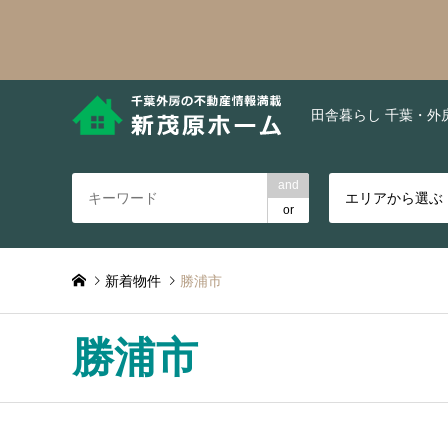
田舎暮らし 千葉・外
and
エリアから選ぶ
or
新着物件
勝浦市
勝浦市