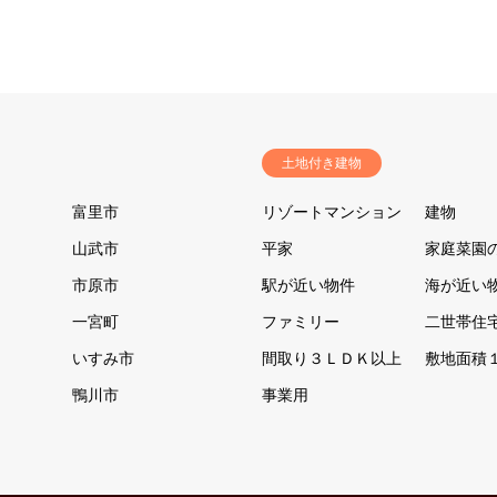
土地付き建物
富里市
リゾートマンション
建物
山武市
平家
家庭菜園
市原市
駅が近い物件
海が近い
一宮町
ファミリー
二世帯住
いすみ市
間取り３ＬＤＫ以上
敷地面積
鴨川市
事業用