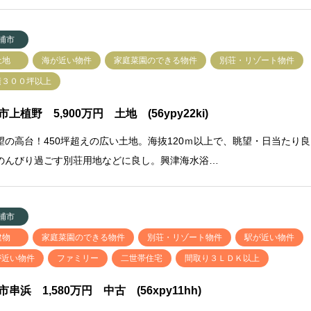
浦市
土地
海が近い物件
家庭菜園のできる物件
別荘・リゾート物件
積３００坪以上
上植野 5,900万円 土地 (56ypy22ki)
望の高台！450坪超えの広い土地。海抜120ｍ以上で、眺望・日当たり良
のんびり過ごす別荘用地などに良し。興津海水浴…
浦市
建物
家庭菜園のできる物件
別荘・リゾート物件
駅が近い物件
が近い物件
ファミリー
二世帯住宅
間取り３ＬＤＫ以上
市串浜 1,580万円 中古 (56xpy11hh)