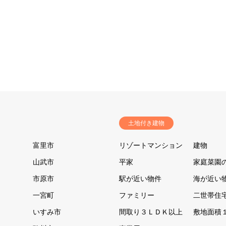
土地付き建物
富里市
リゾートマンション
建物
山武市
平家
家庭菜園
市原市
駅が近い物件
海が近い
一宮町
ファミリー
二世帯住
いすみ市
間取り３ＬＤＫ以上
敷地面積