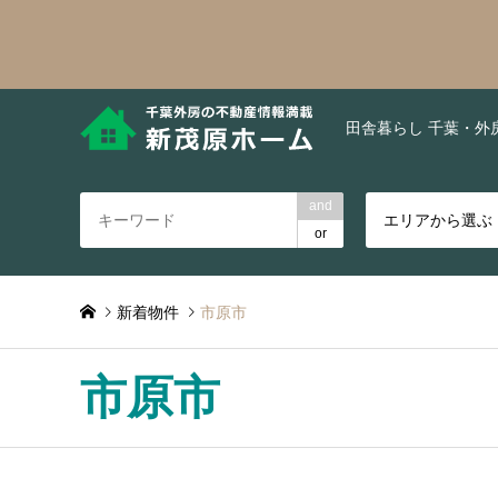
田舎暮らし 千葉・外
and
エリアから選ぶ
or
新着物件
市原市
市原市