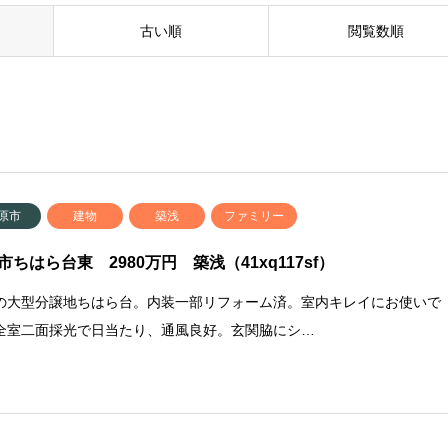
古い順
閲覧数順
原市
建物
築浅
ファミリー
市ちはら台東 2980万円 築浅（41xq117sf）
の大型分譲地ちはら台。内装一部リフォーム済。室内キレイにお使いで
全室二面採光で日当たり、通風良好。玄関脇にシ…