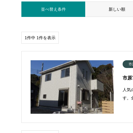
並べ替え条件
新しい順
1件中 1件を表示
市
市原
人気
す。