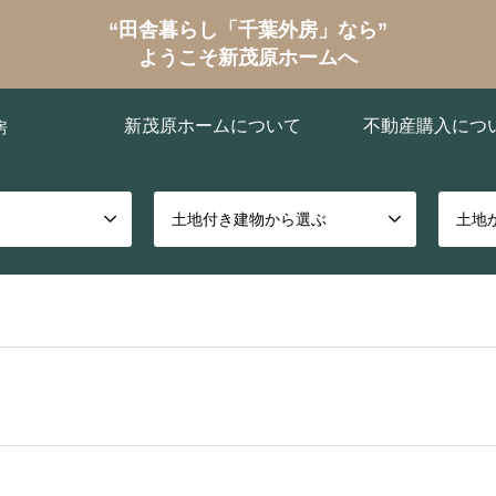
“田舎暮らし「千葉外房」なら”
ようこそ新茂原ホームへ
新茂原ホームについて
不動産購入につ
房
土地付き建物から選ぶ
土地