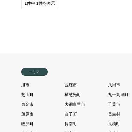
1件中 1件を表示
エリア
旭市
匝瑳市
八街市
芝山町
横芝光町
九十九里町
東金市
大網白里市
千葉市
茂原市
白子町
長生村
睦沢町
長南町
長柄町