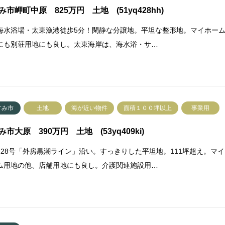
み市岬町中原 825万円 土地 (51yq428hh)
海水浴場・太東漁港徒歩5分！閑静な分譲地。平坦な整形地。マイホー
にも別荘用地にも良し。太東海岸は、海水浴・サ…
すみ市
土地
海が近い物件
面積１００坪以上
事業用
み市大原 390万円 土地 (53yq409ki)
128号「外房黒潮ライン」沿い。すっきりした平坦地。111坪超え。マイ
ム用地の他、店舗用地にも良し。介護関連施設用…