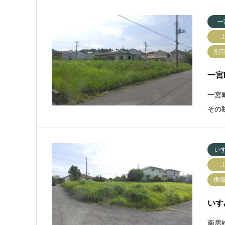
一
別
一宮
一宮
その
い
面
いす
南房