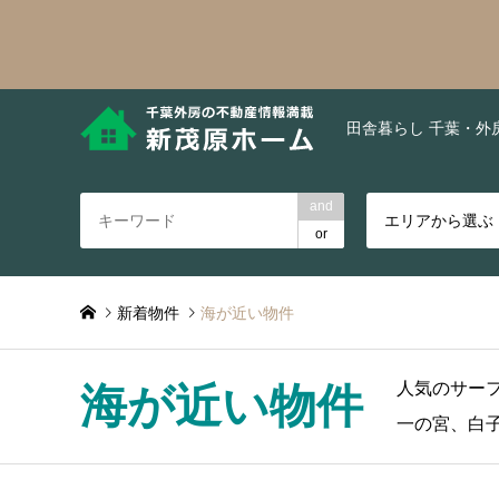
田舎暮らし 千葉・外
and
エリアから選ぶ
or
新着物件
海が近い物件
人気のサー
海が近い物件
一の宮、白