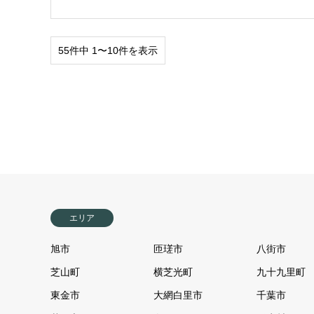
55件中 1〜10件を表示
エリア
旭市
匝瑳市
八街市
芝山町
横芝光町
九十九里町
東金市
大網白里市
千葉市