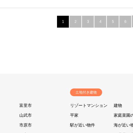
1
2
3
4
5
6
土地付き建物
富里市
リゾートマンション
建物
山武市
平家
家庭菜園
市原市
駅が近い物件
海が近い