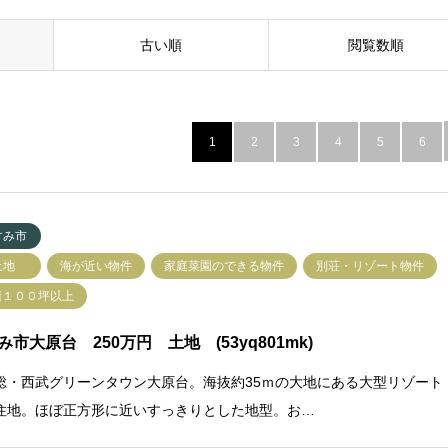
古い順
閲覧数順
1
2
3
4
5
6
すみ市
土地
海が近い物件
家庭菜園のできる物件
別荘・リゾート物件
積１００坪以上
み市大原台 250万円 土地 (53yq801mk)
総・西武グリーンタウン大原台。海抜約35ｍの大地にある大型リゾート
住地。ほぼ正方形に近いすっきりとした地型。お…