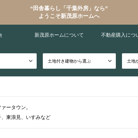
“田舎暮らし「千葉外房」なら”
ようこそ新茂原ホームへ
新茂原ホームについて
不動産購入につ
房
土地付き建物から選ぶ
土地
ファータウン。
子、東浪見、いすみなど