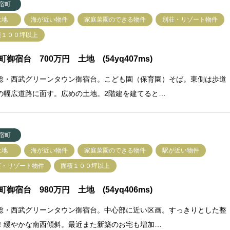
宿町
土地
海が近い物件
家庭菜園のできる物件
別荘・リゾート物件
積１００坪以上
町御宿台 700万円 土地 (54yq407ms)
総・西武グリーンタウン御宿台。こども園（保育園）そば。東側は歩道
の幅広道路に面す。広めの土地。2階建を建てると…
宿町
土地
海が近い物件
家庭菜園のできる物件
駅が近い物件
荘・リゾート物件
面積１００坪以上
町御宿台 980万円 土地 (54yq406ms)
総・西武グリーンタウン御宿台。中心部に近い区画。すっきりとした整
！緩やかな南西傾斜。最近また新築のお宅も増加…