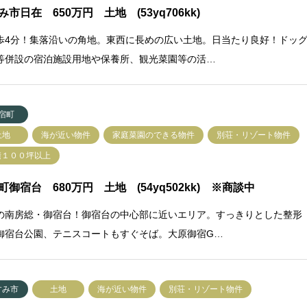
み市日在 650万円 土地 (53yq706kk)
歩4分！集落沿いの角地。東西に長めの広い土地。日当たり良好！ドッ
等併設の宿泊施設用地や保養所、観光菜園等の活…
宿町
土地
海が近い物件
家庭菜園のできる物件
別荘・リゾート物件
積１００坪以上
町御宿台 680万円 土地 (54yq502kk) ※商談中
の南房総・御宿台！御宿台の中心部に近いエリア。すっきりとした整形
御宿台公園、テニスコートもすぐそば。大原御宿G…
すみ市
土地
海が近い物件
別荘・リゾート物件