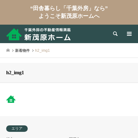
“田舎暮らし「千葉外房」なら”
ようこそ新茂原ホームへ
検索
新着物件
h2_img1
h2_img1
エリア