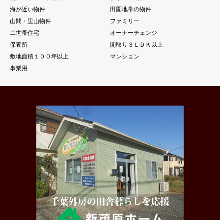
海が近い物件
田園地帯の物件
山間・里山物件
ファミリー
二世帯住宅
オーナーチェンジ
保養所
間取り３ＬＤＫ以上
敷地面積１００坪以上
マンション
事業用