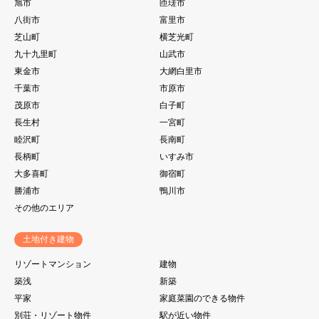
旭市
匝瑳市
八街市
富里市
芝山町
横芝光町
九十九里町
山武市
東金市
大網白里市
千葉市
市原市
茂原市
白子町
長生村
一宮町
睦沢町
長南町
長柄町
いすみ市
大多喜町
御宿町
勝浦市
鴨川市
その他のエリア
土地付き建物
リゾートマンション
建物
築浅
新築
平家
家庭菜園のできる物件
別荘・リゾート物件
駅が近い物件