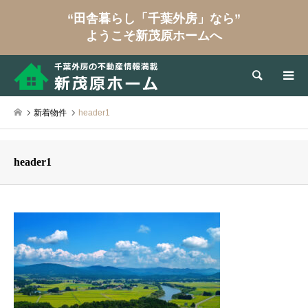
“田舎暮らし「千葉外房」なら”
ようこそ新茂原ホームへ
検索
新着物件
header1
header1