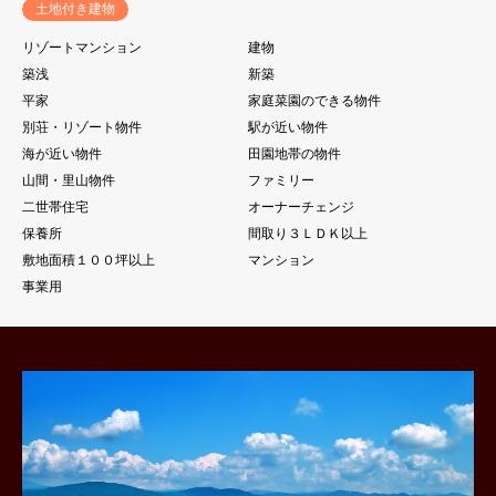
土地付き建物
リゾートマンション
建物
築浅
新築
平家
家庭菜園のできる物件
別荘・リゾート物件
駅が近い物件
海が近い物件
田園地帯の物件
山間・里山物件
ファミリー
二世帯住宅
オーナーチェンジ
保養所
間取り３ＬＤＫ以上
敷地面積１００坪以上
マンション
事業用