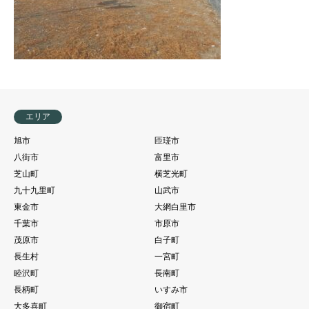
エリア
旭市
匝瑳市
八街市
富里市
芝山町
横芝光町
九十九里町
山武市
東金市
大網白里市
千葉市
市原市
茂原市
白子町
長生村
一宮町
睦沢町
長南町
長柄町
いすみ市
大多喜町
御宿町