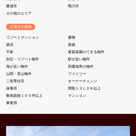
勝浦市
鴨川市
その他のエリア
土地付き建物
リゾートマンション
建物
築浅
新築
平家
家庭菜園のできる物件
別荘・リゾート物件
駅が近い物件
海が近い物件
田園地帯の物件
山間・里山物件
ファミリー
二世帯住宅
オーナーチェンジ
保養所
間取り３ＬＤＫ以上
敷地面積１００坪以上
マンション
事業用