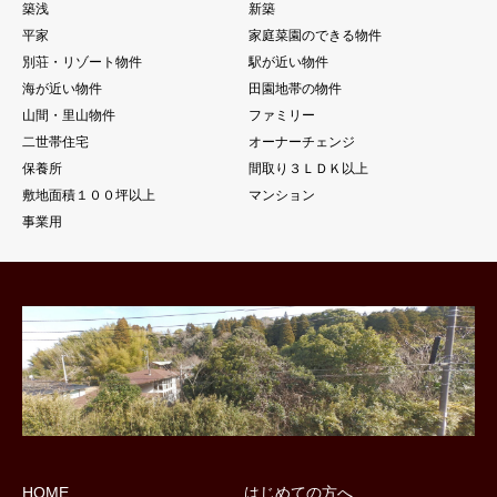
築浅
新築
平家
家庭菜園のできる物件
別荘・リゾート物件
駅が近い物件
海が近い物件
田園地帯の物件
山間・里山物件
ファミリー
二世帯住宅
オーナーチェンジ
保養所
間取り３ＬＤＫ以上
敷地面積１００坪以上
マンション
事業用
HOME
はじめての方へ