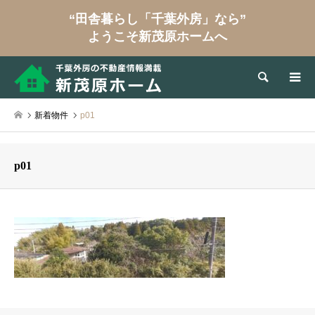
“田舎暮らし「千葉外房」なら”
ようこそ新茂原ホームへ
検索
新着物件
p01
p01