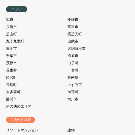
エリア
旭市
匝瑳市
八街市
富里市
芝山町
横芝光町
九十九里町
山武市
東金市
大網白里市
千葉市
市原市
茂原市
白子町
長生村
一宮町
睦沢町
長南町
長柄町
いすみ市
大多喜町
御宿町
勝浦市
鴨川市
その他のエリア
土地付き建物
リゾートマンション
建物