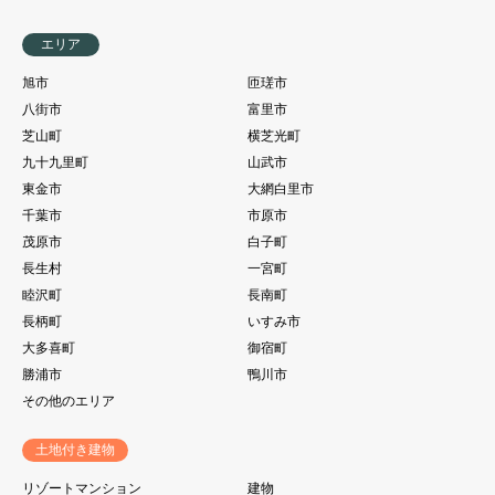
エリア
旭市
匝瑳市
八街市
富里市
芝山町
横芝光町
九十九里町
山武市
東金市
大網白里市
千葉市
市原市
茂原市
白子町
長生村
一宮町
睦沢町
長南町
長柄町
いすみ市
大多喜町
御宿町
勝浦市
鴨川市
その他のエリア
土地付き建物
リゾートマンション
建物