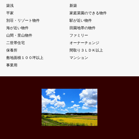
築浅
新築
平家
家庭菜園のできる物件
別荘・リゾート物件
駅が近い物件
海が近い物件
田園地帯の物件
山間・里山物件
ファミリー
二世帯住宅
オーナーチェンジ
保養所
間取り３ＬＤＫ以上
敷地面積１００坪以上
マンション
事業用