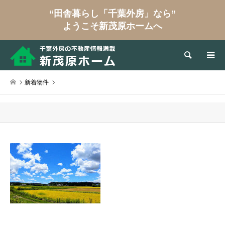
“田舎暮らし「千葉外房」なら”
ようこそ新茂原ホームへ
検索
新着物件