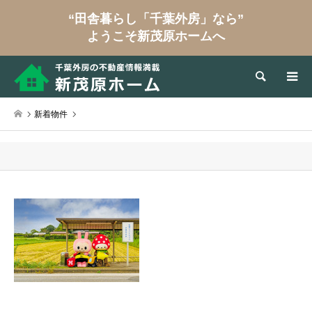
“田舎暮らし「千葉外房」なら”
ようこそ新茂原ホームへ
検索
新着物件