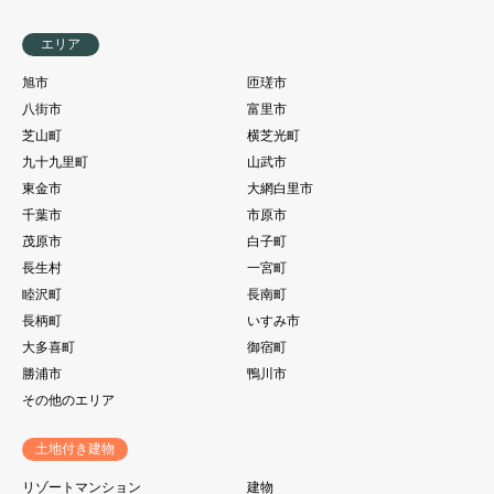
エリア
旭市
匝瑳市
八街市
富里市
芝山町
横芝光町
九十九里町
山武市
東金市
大網白里市
千葉市
市原市
茂原市
白子町
長生村
一宮町
睦沢町
長南町
長柄町
いすみ市
大多喜町
御宿町
勝浦市
鴨川市
その他のエリア
土地付き建物
リゾートマンション
建物