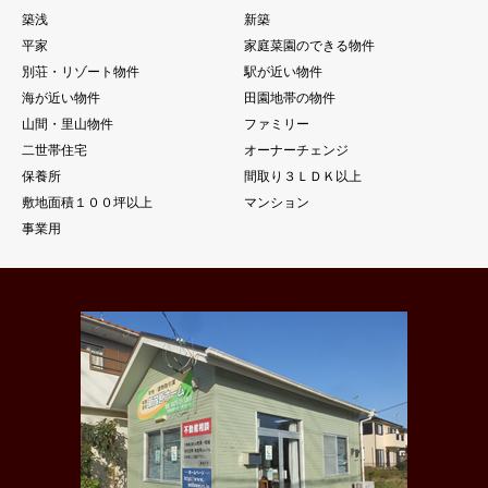
築浅
新築
平家
家庭菜園のできる物件
別荘・リゾート物件
駅が近い物件
海が近い物件
田園地帯の物件
山間・里山物件
ファミリー
二世帯住宅
オーナーチェンジ
保養所
間取り３ＬＤＫ以上
敷地面積１００坪以上
マンション
事業用